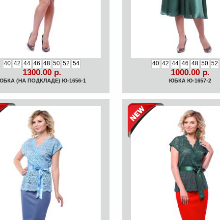
40
42
44
46
48
50
52
54
40
42
44
46
48
50
52
1300.00 р.
1000.00 р.
ЮБКА (НА ПОДКЛАДЕ) Ю-1656-1
ЮБКА Ю-1657-2