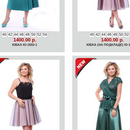
40
42
44
46
48
50
52
54
40
42
44
46
48
50
52
1400.00 р.
1400.00 р.
ЮБКА Ю-1650-1
ЮБКА (НА ПОДКЛАДЕ) Ю-1