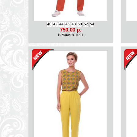
40
42
44
46
48
50
52
54
750.00 р.
БРЮКИ B-118-1