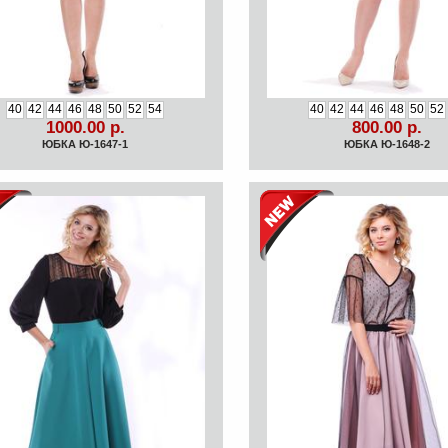
40
42
44
46
48
50
52
54
40
42
44
46
48
50
52
1000.00 р.
800.00 р.
ЮБКА Ю-1647-1
ЮБКА Ю-1648-2