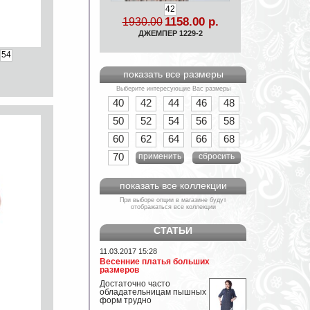
42
1158.00 р.
1930.00
ДЖЕМПЕР 1229-2
54
показать все размеры
Выберите интересующие Вас размеры
40
42
44
46
48
50
52
54
56
58
60
62
64
66
68
70
применить
сбросить
показать все коллекции
При выборе опции в магазине будут
отображаться все коллекции
СТАТЬИ
11.03.2017 15:28
Весенние платья больших
размеров
Достаточно часто
обладательницам пышных
форм трудно