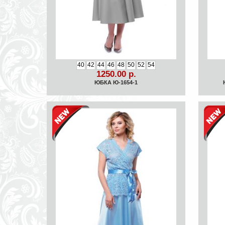
40
42
44
46
48
50
52
54
1250.00 р.
ЮБКА Ю-1654-1