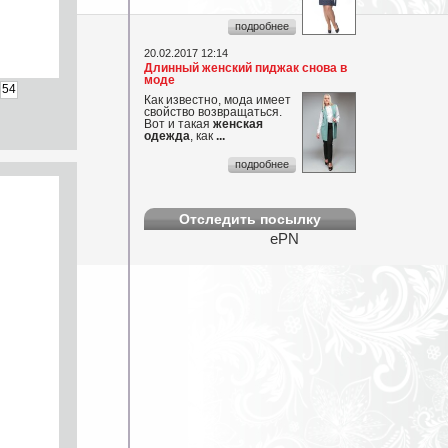
подробнее
...
20.02.2017 12:14
Длинный женский пиджак снова в
моде
54
Как известно, мода имеет
свойство возвращаться.
Вот и такая
женская
одежда
, как
...
подробнее
Отследить посылку
ePN