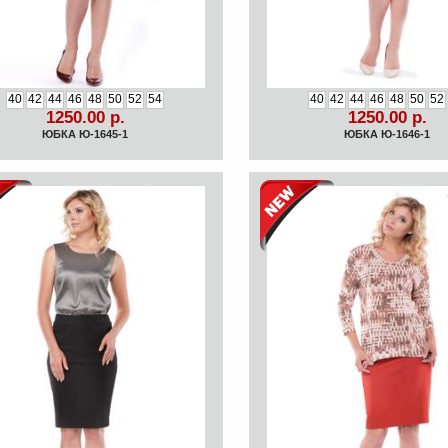
40
42
44
46
48
50
52
54
40
42
44
46
48
50
52
1250.00 р.
1250.00 р.
ЮБКА Ю-1645-1
ЮБКА Ю-1646-1