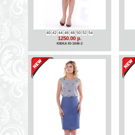
40
42
44
46
48
50
52
54
1250.00 р.
ЮБКА Ю-1646-2