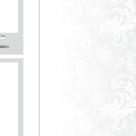
54
653-1