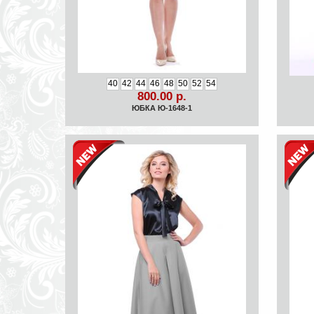
40
42
44
46
48
50
52
54
800.00 р.
ЮБКА Ю-1648-1