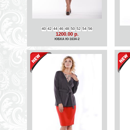
40
42
44
46
48
50
52
54
56
1200.00 р.
ЮБКА Ю-1634-2