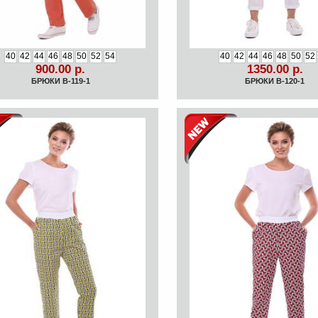
40
42
44
46
48
50
52
54
40
42
44
46
48
50
52
900.00 р.
1350.00 р.
БРЮКИ B-119-1
БРЮКИ B-120-1