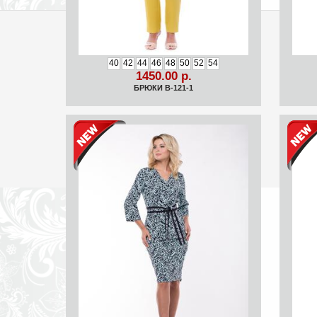
40
42
44
46
48
50
52
54
1450.00 р.
БРЮКИ B-121-1