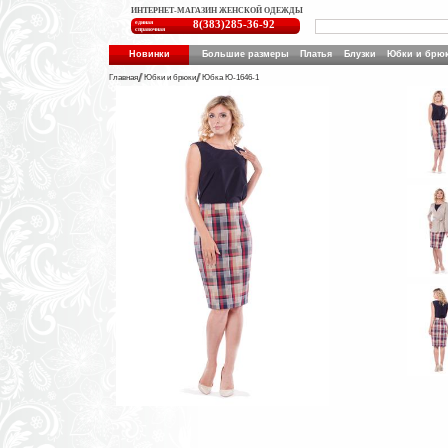
ИНТЕРНЕТ-МАГАЗИН ЖЕНСКОЙ ОДЕЖДЫ
единая
8(383)285-36-92
справочная
Новинки
Большие размеры
Платья
Блузки
Юбки и брю
Главная
Юбки и брюки
Юбка Ю-1646-1