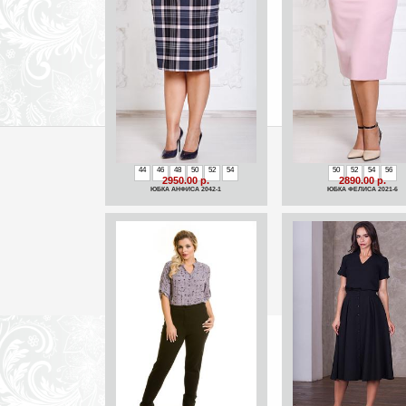
44
46
48
50
52
54
50
52
54
56
2950.00 р.
2890.00 р.
ЮБКА АНФИСА 2042-1
ЮБКА ФЕЛИСА 2021-6