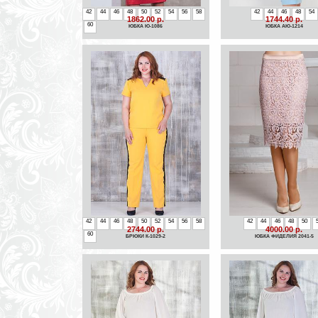
42
44
46
48
50
52
54
56
58
42
44
46
48
54
1862.00 р.
1744.40 р.
60
ЮБКА Ю-1086
ЮБКА АЮ-1214
42
44
46
48
50
52
54
56
58
42
44
46
48
50
2744.00 р.
4000.00 р.
60
БРЮКИ К-1029-2
ЮБКА ФИДЕЛИЯ 2041-5