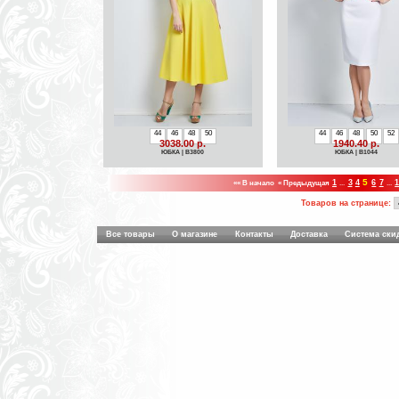
44
46
48
50
44
46
48
50
52
3038.00 р.
1940.40 р.
ЮБКА | B3800
ЮБКА | B1044
5
«« В начало
« Предыдущая
1
...
3
4
6
7
...
Товаров на странице:
Все товары
О магазине
Контакты
Доставка
Система ски