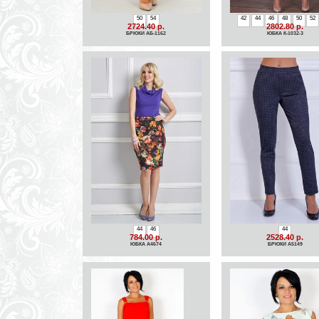
50
54
42
44
46
48
50
52
2724.40 р.
2802.80 р.
БРЮКИ АБ-1162
ЮБКА К-1032-3
44
46
44
784.00 р.
2528.40 р.
ЮБКА A4674
БРЮКИ A5149