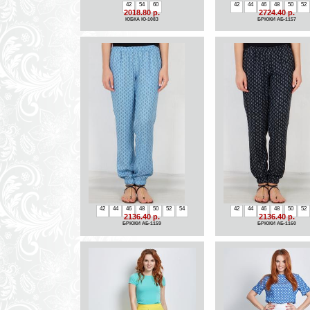
42
54
60
42
44
46
48
50
52
2018.80 р.
2724.40 р.
ЮБКА Ю-1083
БРЮКИ АБ-1157
42
44
46
48
50
52
54
42
44
46
48
50
52
2136.40 р.
2136.40 р.
БРЮКИ АБ-1159
БРЮКИ АБ-1160