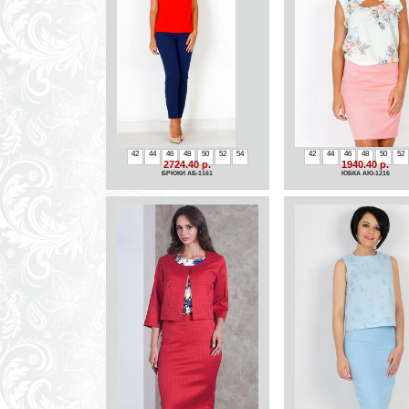
42
44
46
48
50
52
54
42
44
46
48
50
52
2724.40 р.
1940.40 р.
БРЮКИ АБ-1161
ЮБКА АЮ-1216