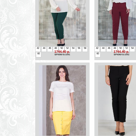
42
44
46
48
50
52
54
56
58
42
44
46
48
50
52
54
1744.40 р.
1744.40 р.
60
60
БРЮКИ Б-1091
БРЮКИ Б-1092