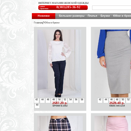
ИНТЕРНЕТ-МАГАЗИН ЖЕНСКОЙ ОДЕЖДЫ
единая
8(383)285-36-92
справочная
Новинки
Большие размеры
Платья
Блузки
Юбки и брю
Главная
Юбки и брюки
42
44
46
48
50
52
54
56
58
42
44
46
48
50
52
2587.20 р.
2528.40 р.
60
БРЮКИ Б-1062
ЮБКА АЮ-1219