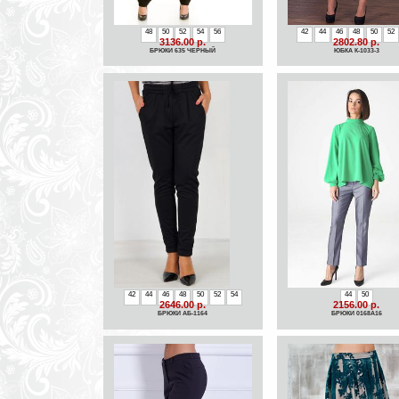
48
50
52
54
56
42
44
46
48
50
52
3136.00 р.
2802.80 р.
БРЮКИ 635 ЧЕРНЫЙ
ЮБКА К-1033-3
42
44
46
48
50
52
54
44
50
2646.00 р.
2156.00 р.
БРЮКИ АБ-1164
БРЮКИ 0168А16