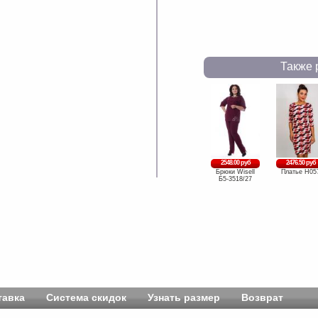
Также 
2548.00 руб
2476.50 руб
Брюки Wisell
Платье Н05
Б5-3518/27
тавка
Система скидок
Узнать размер
Возврат