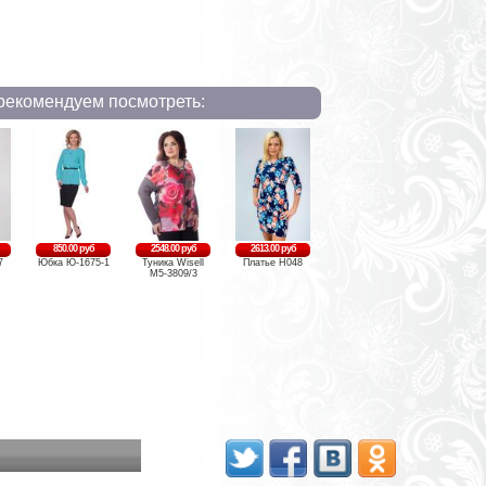
рекомендуем посмотреть:
850.00 руб
2548.00 руб
2613.00 руб
7
Юбка Ю-1675-1
Туника Wisell
Платье Н048
М5-3809/3