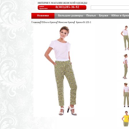
ИНТЕРНЕТ-МАГАЗИН ЖЕНСКОЙ ОДЕЖДЫ
единая
8(383)285-36-92
справочная
Новинки
Большие размеры
Платья
Блузки
Юбки и брю
Главная
Юбки и брюки
Женские брюки
Брюки B-123-1