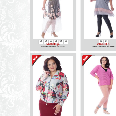
52
54
56
58
60
62
52
54
5488.00 р.
2940.00 р.
ПЛАТЬЕ WISELL П2-3824/1
ТУНИКА WISELL М4-3826/1