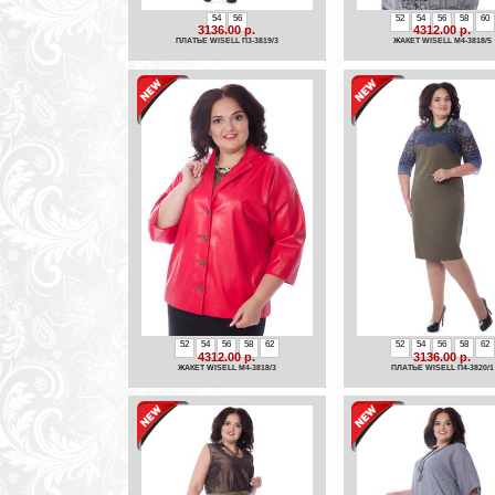
54
56
52
54
56
58
60
3136.00 р.
4312.00 р.
ПЛАТЬЕ WISELL П3-3819/3
ЖАКЕТ WISELL М4-3818/5
52
54
56
58
62
52
54
56
58
62
4312.00 р.
3136.00 р.
ЖАКЕТ WISELL М4-3818/3
ПЛАТЬЕ WISELL П4-3820/1