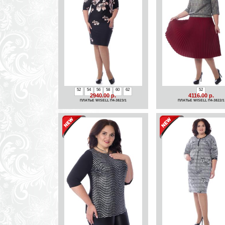
52
54
56
58
60
62
52
2940.00 р.
4116.00 р.
ПЛАТЬЕ WISELL П4-3823/1
ПЛАТЬЕ WISELL П4-3822/1