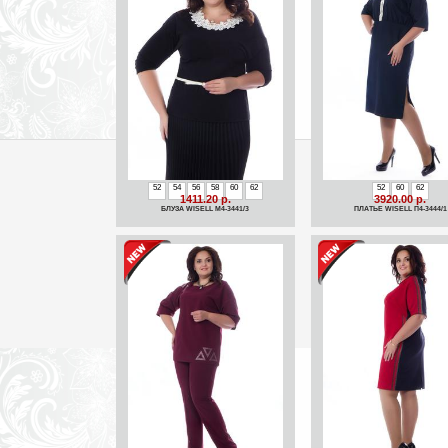
52
54
56
58
60
62
52
60
62
1411.20 р.
3920.00 р.
БЛУЗА WISELL М4-3441/3
ПЛАТЬЕ WISELL П4-3444/1