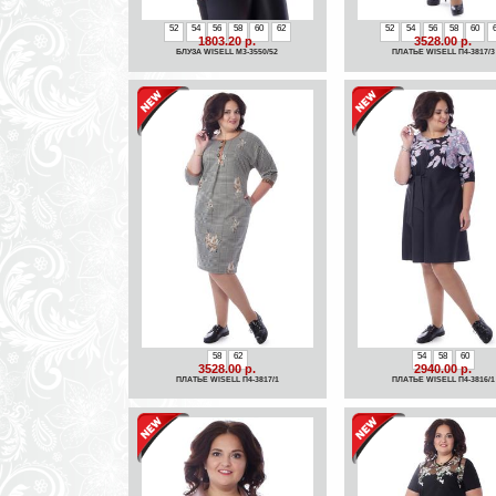
52
54
56
58
60
62
52
54
56
58
60
1803.20 р.
3528.00 р.
БЛУЗА WISELL М3-3550/52
ПЛАТЬЕ WISELL П4-3817/3
58
62
54
58
60
3528.00 р.
2940.00 р.
ПЛАТЬЕ WISELL П4-3817/1
ПЛАТЬЕ WISELL П4-3816/1