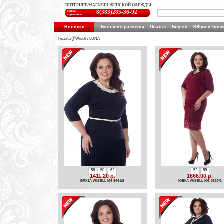
ИНТЕРНЕТ-МАГАЗИН ЖЕНСКОЙ ОДЕЖДЫ
единая
8(383)285-36-92
справочная
Новинки
Большие размеры
Платья
Блузки
Юбки и брю
Главная
Wisell / LUNA
56
58
62
52
58
1411.20 р.
1666.00 р.
БЛУЗА WISELL М4-3441/5
ЮБКА WISELL Ю3-3830/1