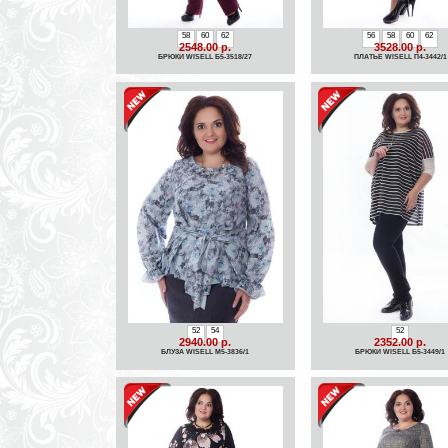
58
60
62
56
58
60
62
2548.00 р.
3528.00 р.
БРЮКИ WISELL Б5-3518/27
ПЛАТЬЕ WISELL П4-3442/1
52
54
52
2940.00 р.
2352.00 р.
БЛУЗА WISELL М5-3836/1
БРЮКИ WISELL Б5-3449/1