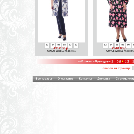
52
54
56
58
60
62
52
54
56
58
60
4312.00 р.
2940.00 р.
ПАЛЬТО WISELL П5-2849/11
ПЛАТЬЕ WISELL П5-3802/1
7
«« В начало
« Предыдущая
1
...
5
6
8
9
...
Товаров на странице:
Все товары
О магазине
Контакты
Доставка
Система ски