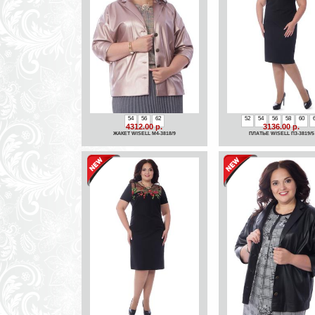
54
56
62
52
54
56
58
60
4312.00 р.
3136.00 р.
ЖАКЕТ WISELL М4-3818/9
ПЛАТЬЕ WISELL П3-3819/5