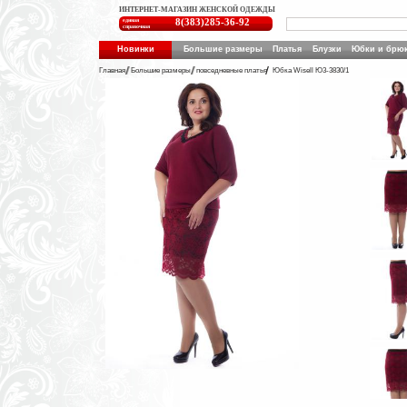
ИНТЕРНЕТ-МАГАЗИН ЖЕНСКОЙ ОДЕЖДЫ
единая
8(383)285-36-92
справочная
Новинки
Большие размеры
Платья
Блузки
Юбки и брю
Главная
Большие размеры
повседневные платья
Юбка Wisell Ю3-3830/1