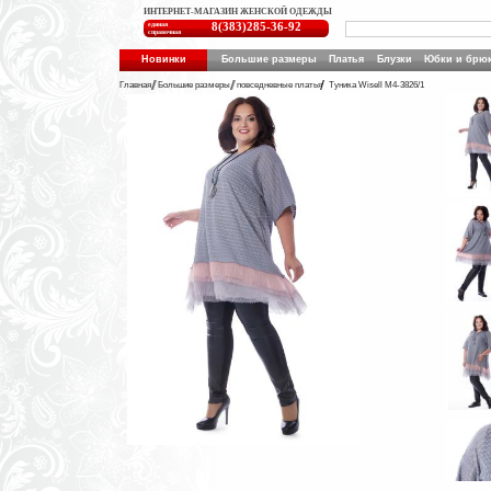
ИНТЕРНЕТ-МАГАЗИН ЖЕНСКОЙ ОДЕЖДЫ
единая
8(383)285-36-92
справочная
Новинки
Большие размеры
Платья
Блузки
Юбки и брю
Главная
Большие размеры
повседневные платья
Туника Wisell М4-3826/1