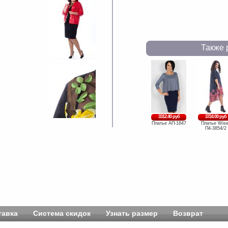
Также 
3312.40 руб
3724.00 руб
Платье АП-1647
Платье Wise
П4-3854/2
тавка
Система скидок
Узнать размер
Возврат