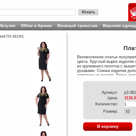
Искать
Блузки
Юбки и брюки
Вязаный трикотаж
Верхняя одежд
sell П3-3819/1
Плат
Великолепное платье полуприл
цвета. Круглый вырез изделия 
из кружевного полотна с вышит
рукавами. Спинка изделия доп
комплект не входят. Длина изд
110 см. Рост модели - 170 см.
Артикул:
p3-381
Цена:
3136.
Количество:
Размер:
В корзину