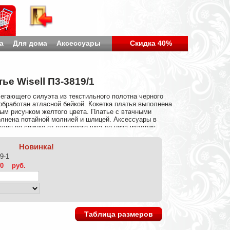
а
Для дома
Аксессуары
Скидка 40%
ье Wisell П3-3819/1
егающего силуэта из текстильного полотна черного
обработан атласной бейкой. Кокетка платья выполнена
ым рисунком желтого цвета. Платье с втачными
олнена потайной молнией и шлицей. Аксессуары в
елия по спинке от плечевого шва до низа изделия —
 Состав: Вискоза 65%, Полиэстер 30%, Эластан 5%
Новинка!
9-1
00
руб.
Таблица размеров