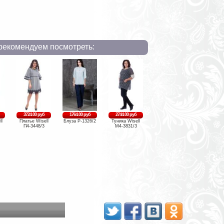
рекомендуем посмотреть:
3724.00 руб
1764.00 руб
2744.00 руб
ll
Платье Wisell
Блуза Р-1326/2
Туника Wisell
П4-3448/3
М4-3831/3