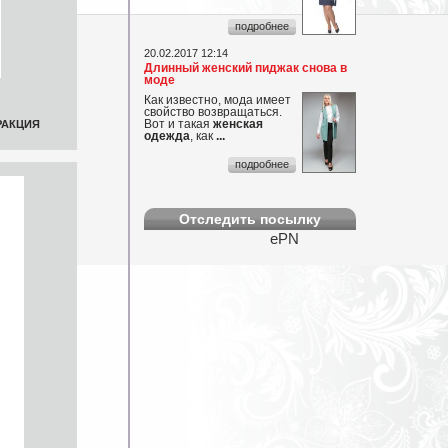
подробнее
...
20.02.2017 12:14
Длинный женский пиджак снова в
моде
Как известно, мода имеет
свойство возвращаться.
Вот и такая
женская
РАКЦИЯ
одежда
, как
...
подробнее
Отследить посылку
ePN