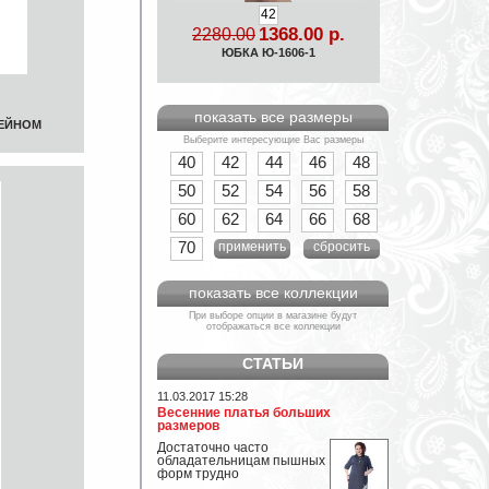
42
1368.00 р.
2280.00
ЮБКА Ю-1606-1
показать все размеры
ФЕЙНОМ
Выберите интересующие Вас размеры
40
42
44
46
48
50
52
54
56
58
60
62
64
66
68
70
применить
сбросить
показать все коллекции
При выборе опции в магазине будут
отображаться все коллекции
СТАТЬИ
11.03.2017 15:28
Весенние платья больших
размеров
Достаточно часто
обладательницам пышных
форм трудно