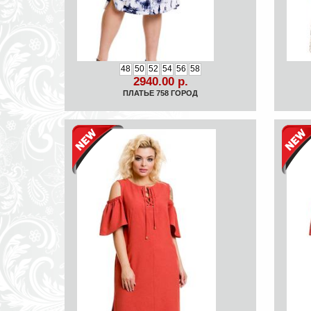
48
50
52
54
56
58
2940.00 р.
ПЛАТЬЕ 758 ГОРОД