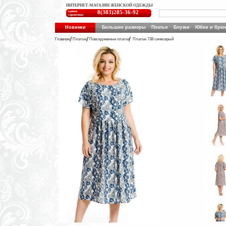
ИНТЕРНЕТ-МАГАЗИН ЖЕНСКОЙ ОДЕЖДЫ
единая
8(383)285-36-92
справочная
Новинки
Большие размеры
Платья
Блузки
Юбки и брю
Главная
Платья
Повседневные платья
Платье 738 синесерый