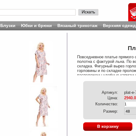
Искать
Блузки
Юбки и брюки
Вязаный трикотаж
Верхняя одежд
Пл
Повседневное платье прямого с
полотна с фактурой льна. По в
складка. Фигурный вырез горло
горловины и по складке пролож
расположены удобные карманы.
манжетом. Длина от горловины в
притачной кокеткой, по шву пр
низу в боковых швах разрезы, 
Артикул:
plat-e
съемным поясом. Платье без за
см. в 56 – 106 см. Состав тка
Цена:
2940.
ВНИМАНИЕ! Ткань декатирована
Количество:
Размер:
В корзину