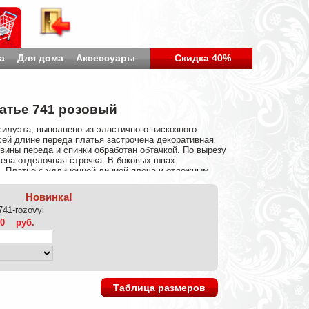
а
Для дома
Аксессуары
Скидка 40%
атье 741 розовый
илуэта, выполнено из эластичного вискозного
сей длине переда платья застрочена декоративная
вины переда и спинки обработан обтачкой. По вырезу
ена отделочная строчка. В боковых швах
 Платье с удлиненной линией плеча и отложным
 48 р-ре – 21 см. в 56 р-ре – 23 см. Спинка с
итачивания кокетки заложена бантовая складка. По
Новинка!
длина разреза 24 см. Платье в комплекте с мягким
-741-rozovyi
стежек и подклада. Длина по спинке в 48 р-ре – 104
ни: Полиэстер 63%/Вискоза 32%/Эластан 5%
00
руб.
, при соблюдении режима стирки усадку не дает
Таблица размеров