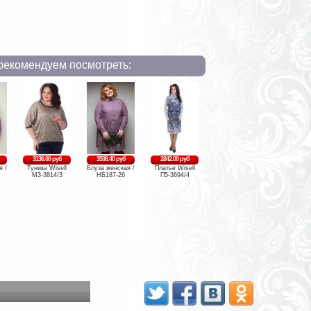
рекомендуем посмотреть:
3136.00 руб
3508.40 руб
2842.00 руб
я /
Туника Wisell
Блуза женская /
Платье Wisell
М3-3814/3
НБ187-26
П5-3694/4