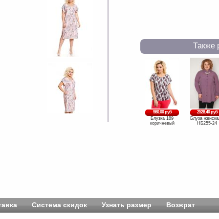
Также 
980.00 руб
2528.40 руб
Блузка 189
Блуза женска
коричневый
НБ255-24
тавка
Система скидок
Узнать размер
Возврат