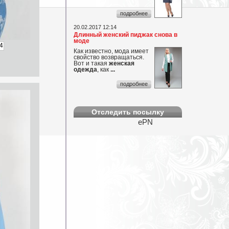
подробнее
...
20.02.2017 12:14
Длинный женский пиджак снова в
моде
4
Как известно, мода имеет
свойство возвращаться.
Вот и такая
женская
одежда
, как
...
подробнее
Отследить посылку
ePN