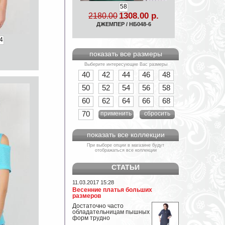
58
1308.00 р.
2180.00
ДЖЕМПЕР / НБ048-6
4
показать все размеры
Выберите интересующие Вас размеры
40
42
44
46
48
50
52
54
56
58
60
62
64
66
68
70
применить
сбросить
показать все коллекции
При выборе опции в магазине будут
отображаться все коллекции
СТАТЬИ
11.03.2017 15:28
Весенние платья больших
размеров
Достаточно часто
обладательницам пышных
форм трудно