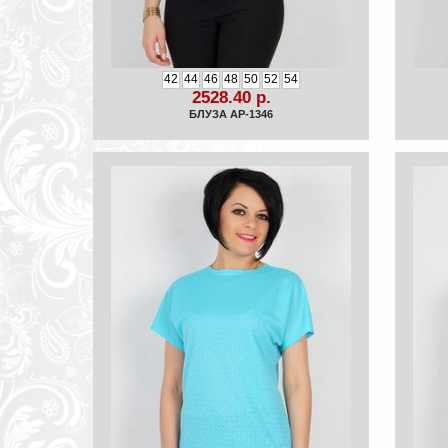
42
44
46
48
50
52
54
2528.40 р.
БЛУЗА АР-1346