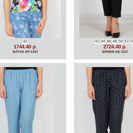
42
42
44
46
48
50
52
5
1744.40 р.
2724.40 р.
БЛУЗА АР-1343
БРЮКИ АБ-1157