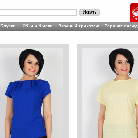
Искать
Блузки
Юбки и брюки
Вязаный трикотаж
Верхняя одежд