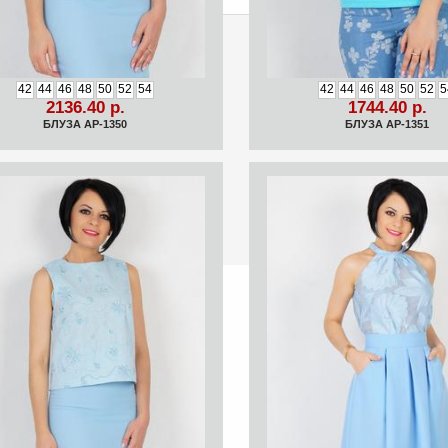
42
44
46
48
50
52
54
42
44
46
48
50
52
5
2136.40 р.
1744.40 р.
БЛУЗА АР-1350
БЛУЗА АР-1351