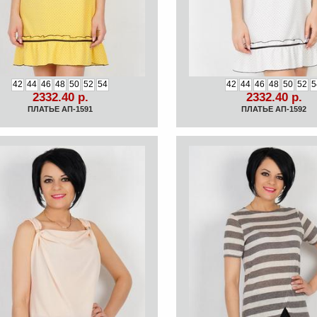
42
44
46
48
50
52
54
42
44
46
48
50
52
5
2332.40 р.
2332.40 р.
ПЛАТЬЕ АП-1591
ПЛАТЬЕ АП-1592