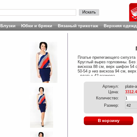
Искать
Блузки
Юбки и брюки
Вязаный трикотаж
Верхняя одежд
Платье прилегающего силуэта и
Круглый вырез горловины. Без р
вискоза 88 см, верх шифон 54 с
50-54 р низ вискоза 94 см, вер
, платье 42 размера
Артикул:
plate-
Цена:
3312.
Количество:
Размер:
В корзину