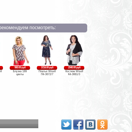
рекомендуем посмотреть:
980.00 руб
3724.00 руб
2940.00 руб
ll
Блузка 189
Платье Wisell
Костюм Wisell
цветы
П4-3672/7
К4-3661/3