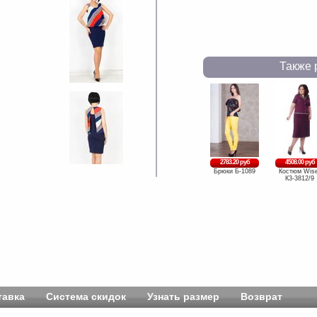
Также 
2783.20 руб
4508.00 руб
Брюки Б-1089
Костюм Wise
К3-3812/9
тавка
Система скидок
Узнать размер
Возврат