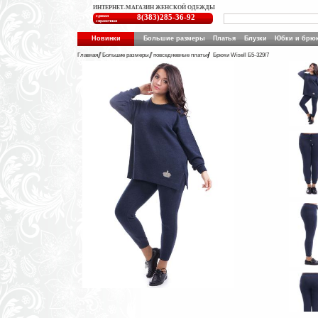
ИНТЕРНЕТ-МАГАЗИН ЖЕНСКОЙ ОДЕЖДЫ
единая
8(383)285-36-92
справочная
Новинки
Большие размеры
Платья
Блузки
Юбки и брю
Главная
Большие размеры
повседневные платья
Брюки Wisell Б5-329/7