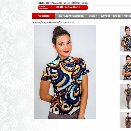
ИНТЕРНЕТ-МАГАЗИН ЖЕНСКОЙ ОДЕЖДЫ
единая
8(383)285-36-92
справочная
Новинки
Большие размеры
Платья
Блузки
Юбки и брю
Главная
Блузки
Блузки
Блуза Н1-020