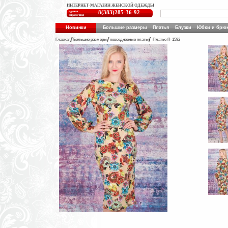
ИНТЕРНЕТ-МАГАЗИН ЖЕНСКОЙ ОДЕЖДЫ
единая
8(383)285-36-92
справочная
Новинки
Большие размеры
Платья
Блузки
Юбки и брю
Главная
Большие размеры
повседневные платья
Платье П-1592