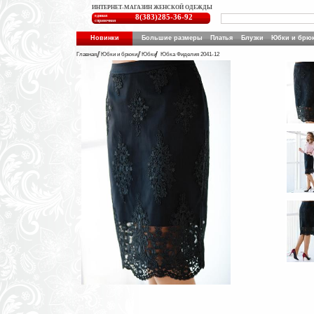
ИНТЕРНЕТ-МАГАЗИН ЖЕНСКОЙ ОДЕЖДЫ
единая
8(383)285-36-92
справочная
Новинки
Большие размеры
Платья
Блузки
Юбки и брю
Главная
Юбки и брюки
Юбки
Юбка Фиделия 2041-12