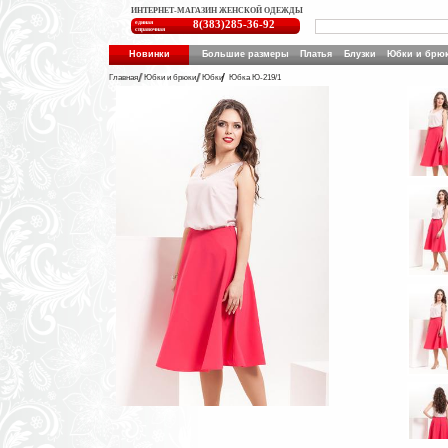
ИНТЕРНЕТ-МАГАЗИН ЖЕНСКОЙ ОДЕЖДЫ
единая
8(383)285-36-92
справочная
Новинки
Большие размеры
Платья
Блузки
Юбки и брю
Главная
Юбки и брюки
Юбки
Юбка Ю-219/1