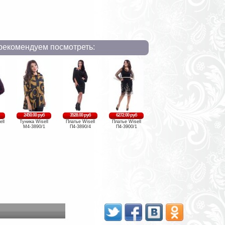
рекомендуем посмотреть:
2450.00 руб
3528.00 руб
6272.00 руб
ll
Туника Wisell
Платье Wisell
Платье Wisell
М4-3890/1
П4-3890/4
П4-3900/1