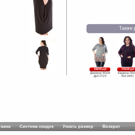
Также 
1568.00 руб
2744.00 руб
Джемпер Wisell
Кардиган Wise
Др3-171/3
Кн4-160/1
тавка
Система скидок
Узнать размер
Возврат