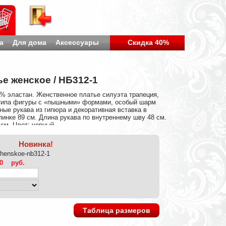
а
Для дома
Аксессуары
Скидка 40%
е женское / НБ312-1
% эластан. Женственное платье силуэта трапеция,
 типа фигуры с «пышными» формами, особый шарм
ые рукава из гипюра и декоративная вставка в
пинке 89 см. Длина рукава по внутреннему шву 48 см.
см. Цвет: черный.
Новинка!
zhenskoe-nb312-1
0
руб.
Таблица размеров