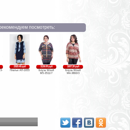
рекомендуем посмотреть:
2920.40 руб
3136.00 руб
1607.20 руб
3-
Платье АП-1655
Блуза Wisell
Блуза Wisell
М5-3511/7
М4-3893/3