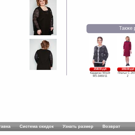
Также 
2548.00 руб
1550.00 руб
Кардиган Wisell
Платье C-267
М5-3460/11
2
тавка
Система скидок
Узнать размер
Возврат