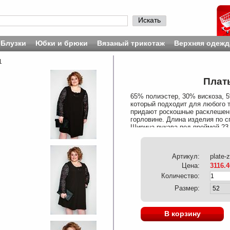
Искать
Блузки
Юбки и брюки
Вязаный трикотаж
Верхняя одежд
1
Плать
65% полиэстер, 30% вискоза, 5
который подходит для любого
придают роскошные расклешенн
горловине. Длина изделия по с
Ширина рукава под проймой 23 
Артикул:
plate-
Цена:
3116.4
Количество:
Размер:
В корзину