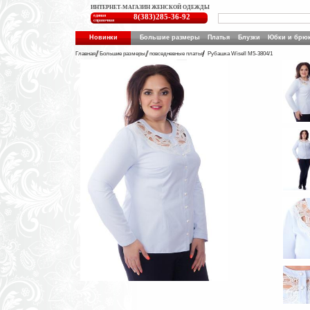
ИНТЕРНЕТ-МАГАЗИН ЖЕНСКОЙ ОДЕЖДЫ
единая
8(383)285-36-92
справочная
Новинки
Большие размеры
Платья
Блузки
Юбки и брю
Главная
Большие размеры
повседневные платья
Рубашка Wisell М5-3804/1