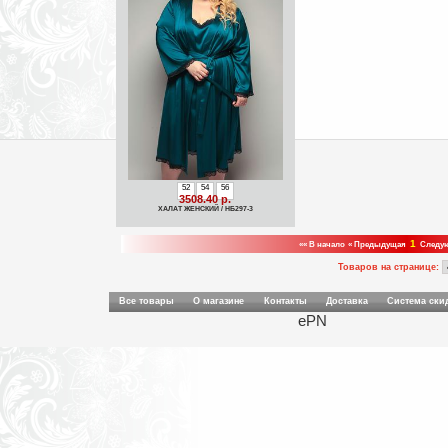
52
54
56
3508.40 р.
ХАЛАТ ЖЕНСКИЙ / НБ297-3
1
«« В начало
« Предыдущая
Следу
Товаров на странице:
Все товары
О магазине
Контакты
Доставка
Система ски
ePN