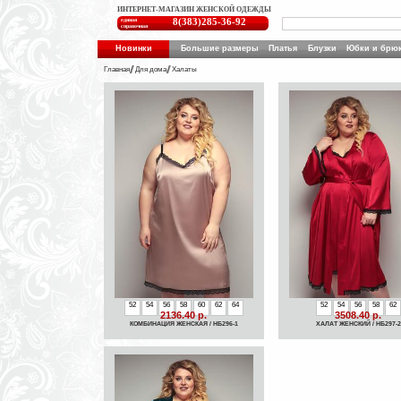
ИНТЕРНЕТ-МАГАЗИН ЖЕНСКОЙ ОДЕЖДЫ
единая
8(383)285-36-92
справочная
Новинки
Большие размеры
Платья
Блузки
Юбки и брю
Главная
Для дома
Халаты
52
54
56
58
60
62
64
52
54
56
58
62
2136.40 р.
3508.40 р.
КОМБИНАЦИЯ ЖЕНСКАЯ / НБ296-1
ХАЛАТ ЖЕНСКИЙ / НБ297-2