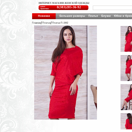
ИНТЕРНЕТ-МАГАЗИН ЖЕНСКОЙ ОДЕЖДЫ
единая
8(383)285-36-92
справочная
Новинки
Большие размеры
Платья
Блузки
Юбки и брю
Главная
Платья
Платье П-1942