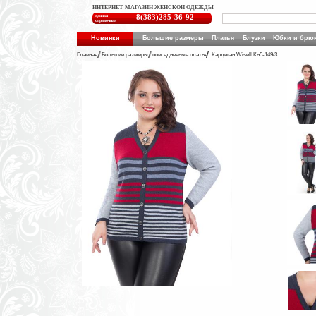
ИНТЕРНЕТ-МАГАЗИН ЖЕНСКОЙ ОДЕЖДЫ
единая
8(383)285-36-92
справочная
Новинки
Большие размеры
Платья
Блузки
Юбки и брю
Главная
Большие размеры
повседневные платья
Кардиган Wisell Кн5-149/3