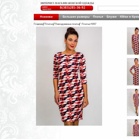
ИНТЕРНЕТ-МАГАЗИН ЖЕНСКОЙ ОДЕЖДЫ
единая
8(383)285-36-92
справочная
Новинки
Большие размеры
Платья
Блузки
Юбки и брю
Главная
Платья
Повседневные платья
Платье Н057