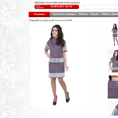
ИНТЕРНЕТ-МАГАЗИН ЖЕНСКОЙ ОДЕЖДЫ
единая
8(383)285-36-92
справочная
Новинки
Большие размеры
Платья
Блузки
Юбки и брю
Главная
Блузки
Блузки
Костюм К3-3728/4