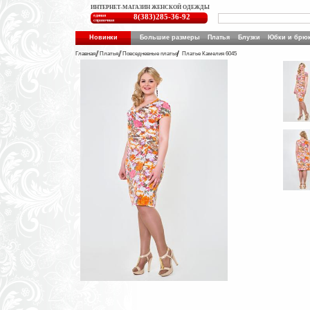
ИНТЕРНЕТ-МАГАЗИН ЖЕНСКОЙ ОДЕЖДЫ
единая
8(383)285-36-92
справочная
Новинки
Большие размеры
Платья
Блузки
Юбки и брю
Главная
Платья
Повседневные платья
Платье Камелия 6045