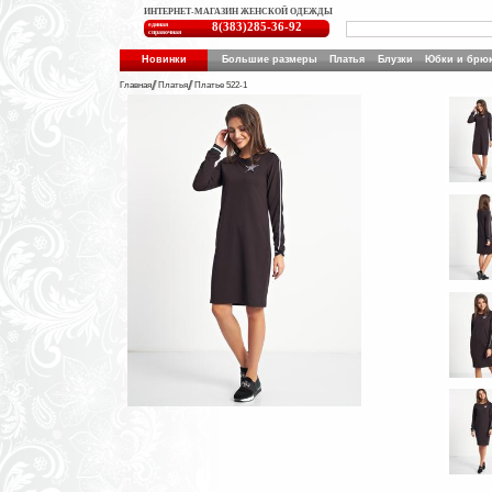
ИНТЕРНЕТ-МАГАЗИН ЖЕНСКОЙ ОДЕЖДЫ
единая
8(383)285-36-92
справочная
Новинки
Большие размеры
Платья
Блузки
Юбки и брю
Главная
Платья
Платье 522-1