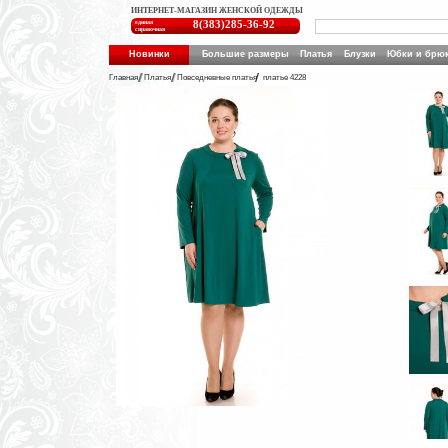
ИНТЕРНЕТ-МАГАЗИН ЖЕНСКОЙ ОДЕЖДЫ
единая
8(383)285-36-92
справочная
Новинки
Большие размеры
Платья
Блузки
Юбки и брю
Главная
Платья
Повседневные платья
платье 4228