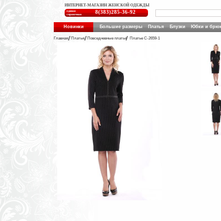
ИНТЕРНЕТ-МАГАЗИН ЖЕНСКОЙ ОДЕЖДЫ
единая
8(383)285-36-92
справочная
Новинки
Большие размеры
Платья
Блузки
Юбки и брю
Главная
Платья
Повседневные платья
Платье C-2659-1