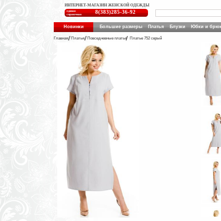
ИНТЕРНЕТ-МАГАЗИН ЖЕНСКОЙ ОДЕЖДЫ
единая
8(383)285-36-92
справочная
Новинки
Большие размеры
Платья
Блузки
Юбки и брю
Главная
Платья
Повседневные платья
Платье 752 серый