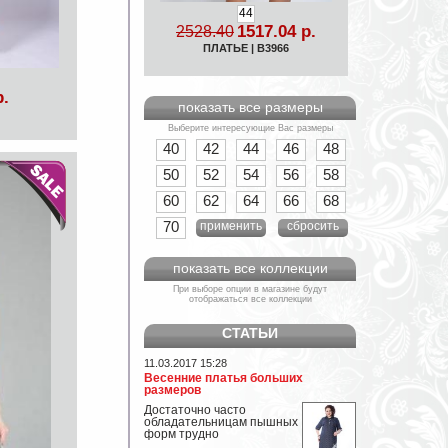
44
1517.04 р.
2528.40
ПЛАТЬЕ | B3966
р.
показать все размеры
Выберите интересующие Вас размеры
40
42
44
46
48
50
52
54
56
58
60
62
64
66
68
70
применить
сбросить
показать все коллекции
При выборе опции в магазине будут
отображаться все коллекции
СТАТЬИ
11.03.2017 15:28
Весенние платья больших
размеров
Достаточно часто
обладательницам пышных
форм трудно