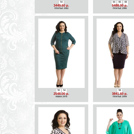
54
64
66
68
3449.60 р.
5488.00 р.
ПЛАТЬЕ 2982
ПЛАТЬЕ 2980
50
54
58
2548.00 р.
3841.60 р.
ЮБКА 2976
ПЛАТЬЕ 2999