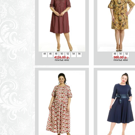
44
46
48
50
52
54
56
48
50
52
4116.00 р.
980.00 р.
ПЛАТЬЕ 4042
ПЛАТЬЕ 4050