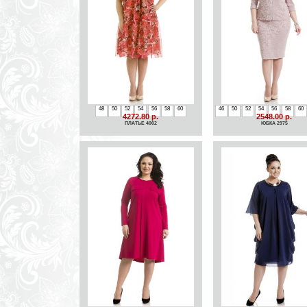
48
50
52
54
56
58
60
46
50
52
54
56
58
60
4272.80 р.
2548.00 р.
ПЛАТЬЕ 4002
ЮБКА 2975