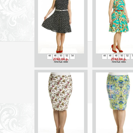
44
46
50
52
54
44
46
48
50
52
2742.04 р.
2742.04 р.
ПЛАТЬЕ 4080
ПЛАТЬЕ 4081