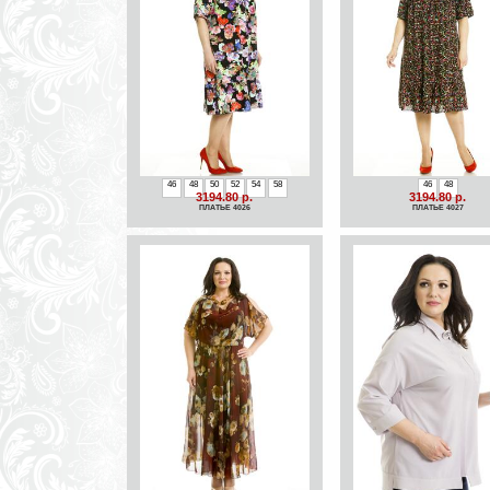
46
48
50
52
54
58
46
48
3194.80 р.
3194.80 р.
ПЛАТЬЕ 4026
ПЛАТЬЕ 4027