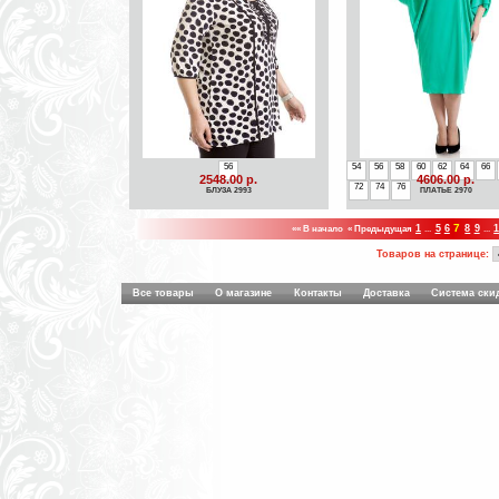
56
54
56
58
60
62
64
66
2548.00 р.
4606.00 р.
72
74
76
БЛУЗА 2993
ПЛАТЬЕ 2970
7
«« В начало
« Предыдущая
1
...
5
6
8
9
...
Товаров на странице:
Все товары
О магазине
Контакты
Доставка
Система ски