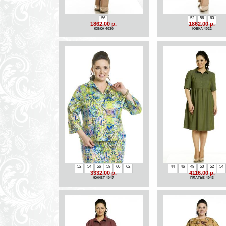
56
52
56
60
1862.00 р.
1862.00 р.
ЮБКА 4030
ЮБКА 4022
52
54
56
58
60
62
44
46
48
50
52
54
3332.00 р.
4116.00 р.
ЖАКЕТ 4047
ПЛАТЬЕ 4043