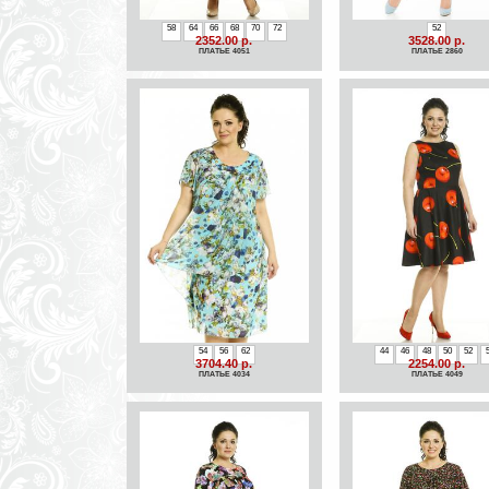
58
64
66
68
70
72
52
2352.00 р.
3528.00 р.
ПЛАТЬЕ 4051
ПЛАТЬЕ 2860
54
56
62
44
46
48
50
52
3704.40 р.
2254.00 р.
ПЛАТЬЕ 4034
ПЛАТЬЕ 4049