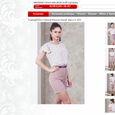
ИНТЕРНЕТ-МАГАЗИН ЖЕНСКОЙ ОДЕЖДЫ
единая
8(383)285-36-92
справочная
Новинки
Большие размеры
Платья
Блузки
Юбки и брю
Главная
Юбки и брюки
Женские брюки
Шорты Б-1076