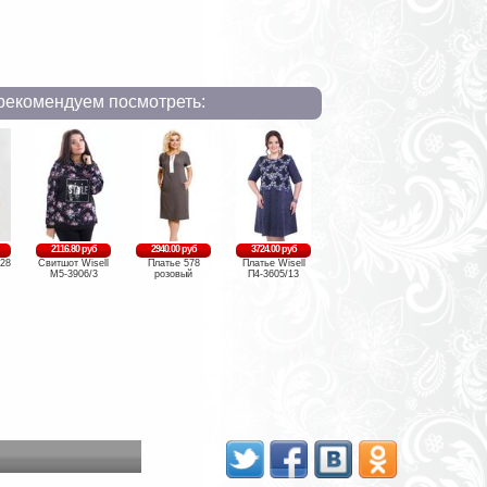
рекомендуем посмотреть:
2116.80 руб
2940.00 руб
3724.00 руб
28
Свитшот Wisell
Платье 578
Платье Wisell
М5-3906/3
розовый
П4-3605/13