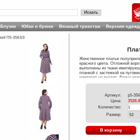
Искать
Блузки
Юбки и брюки
Вязаный трикотаж
Верхняя одежд
sell П5-3563/3
Плат
Женственное платье полуприле
красного цвета. Отложной воро
выполнены из ткани имитирующ
планкой с застежкой на пугови
комплект не входят. Длина изд
115 см. Состав: Вискоза 95%, 
Артикул:
p5-356
Цена:
3528.
Количество:
Размер:
В корзину