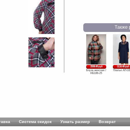
Также 
3508.40 руб
3116.40 руб
Блуза женская /
Платье АП-16
НБ186-25
тавка
Система скидок
Узнать размер
Возврат