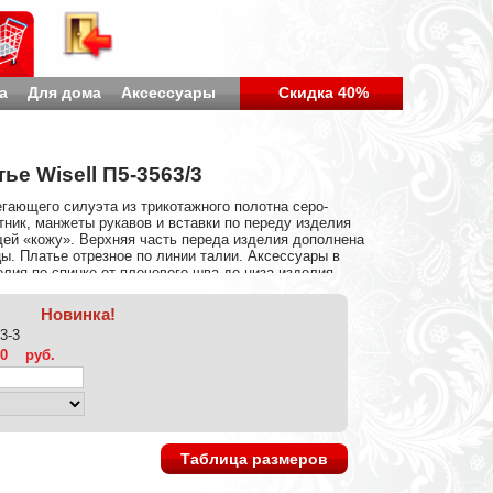
а
Для дома
Аксессуары
Скидка 40%
ье Wisell П5-3563/3
гающего силуэта из трикотажного полотна серо-
тник, манжеты рукавов и вставки по переду изделия
ей «кожу». Верхняя часть переда изделия дополнена
цы. Платье отрезное по линии талии. Аксессуары в
елия по спинке от плечевого шва до низа изделия —
Эластан 5%
Новинка!
3-3
00
руб.
Таблица размеров