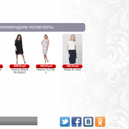
рекомендуем посмотреть:
3528.00 руб
1650.00 руб
1862.00 руб
а "
Платье Wisell
Платье S-2759-
Юбка Ю-1042
П4-3930/3
1