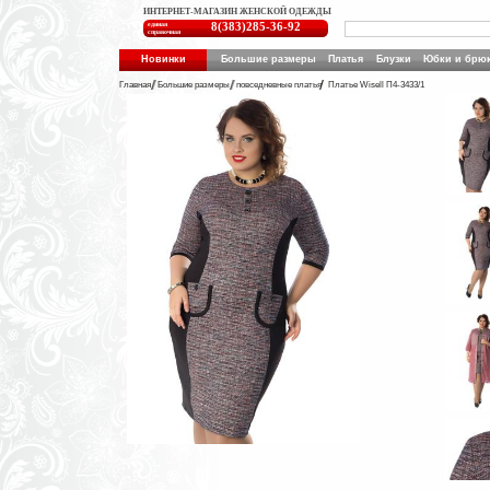
ИНТЕРНЕТ-МАГАЗИН ЖЕНСКОЙ ОДЕЖДЫ
единая
8(383)285-36-92
справочная
Новинки
Большие размеры
Платья
Блузки
Юбки и брю
Главная
Большие размеры
повседневные платья
Платье Wisell П4-3433/1