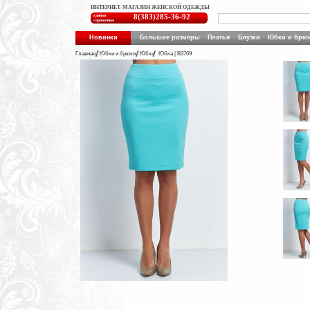
ИНТЕРНЕТ-МАГАЗИН ЖЕНСКОЙ ОДЕЖДЫ
единая
8(383)285-36-92
справочная
Новинки
Большие размеры
Платья
Блузки
Юбки и брю
Главная
Юбки и брюки
Юбки
Юбка | B3769