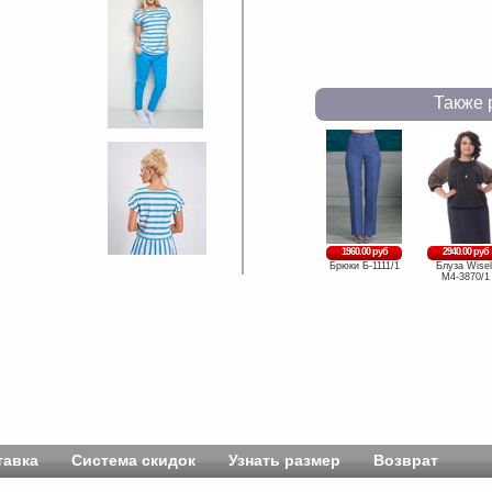
Также 
1960.00 руб
2940.00 руб
Брюки Б-1111/1
Блуза Wisel
М4-3870/1
тавка
Система скидок
Узнать размер
Возврат