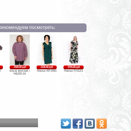
рекомендуем посмотреть:
2528.40 руб
2136.40 руб
3704.40 руб
l
Блуза женская /
Платье АП-1661
Платье П-512/2
НБ255-24