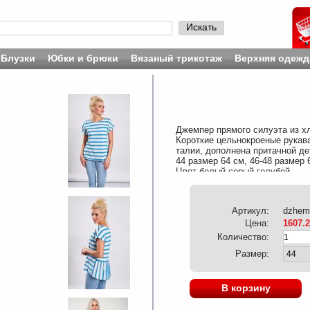
Искать
Блузки
Юбки и брюки
Вязаный трикотаж
Верхняя одежд
Джемпер прямого силуэта из хл
Короткие цельнокроеные рукава
талии, дополнена притачной де
44 размер 64 см, 46-48 размер 
Цвет белый,серый,голубой
Артикул:
dzhem
Цена:
1607.
Количество:
Размер:
В корзину