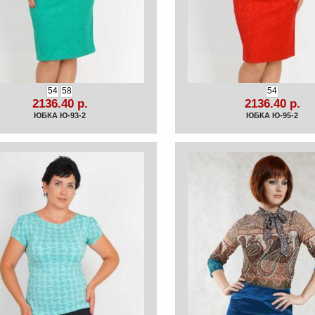
54
58
54
2136.40 р.
2136.40 р.
ЮБКА Ю-93-2
ЮБКА Ю-95-2