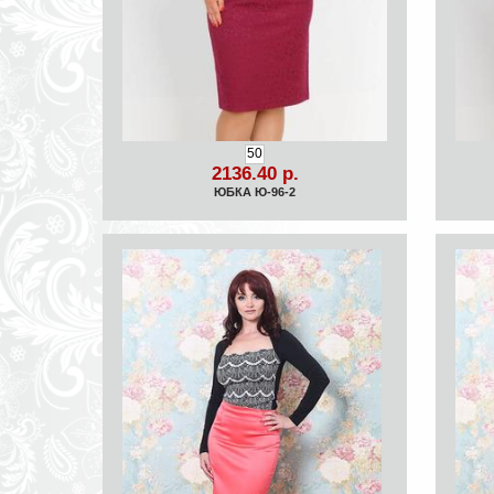
50
2136.40 р.
ЮБКА Ю-96-2