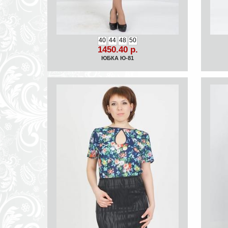
40
44
48
50
1450.40 р.
ЮБКА Ю-81