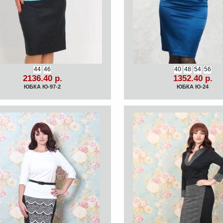
44
46
40
48
54
56
2136.40 р.
1352.40 р.
ЮБКА Ю-97-2
ЮБКА Ю-24