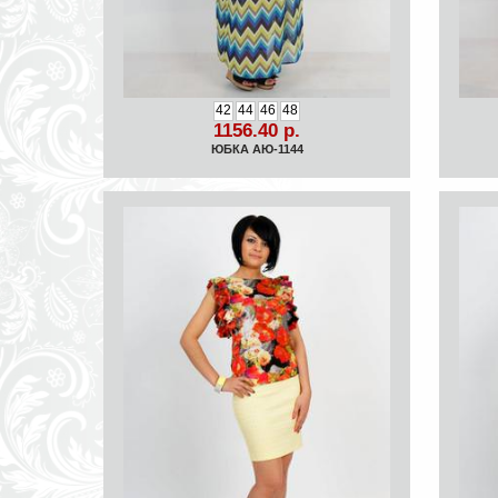
42
44
46
48
1156.40 р.
ЮБКА АЮ-1144