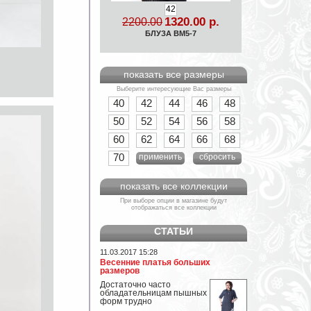
42
1320.00 р.
2200.00
БЛУЗА ВМ5-7
показать все размеры
Выберите интересующие Вас размеры
40
42
44
46
48
50
52
54
56
58
60
62
64
66
68
70
применить
сбросить
показать все коллекции
При выборе опции в магазине будут
отображаться все коллекции
СТАТЬИ
11.03.2017 15:28
Весенние платья больших
размеров
Достаточно часто
обладательницам пышных
форм трудно