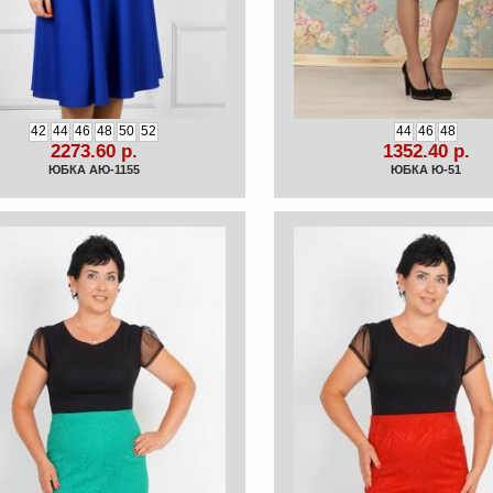
42
44
46
48
50
52
44
46
48
2273.60 р.
1352.40 р.
ЮБКА АЮ-1155
ЮБКА Ю-51