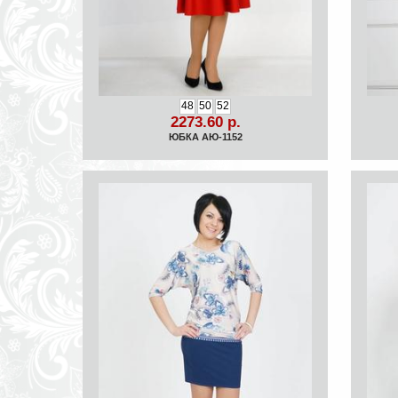
48
50
52
2273.60 р.
ЮБКА АЮ-1152