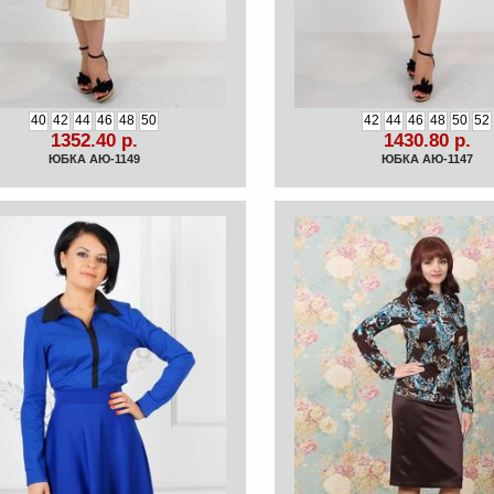
40
42
44
46
48
50
42
44
46
48
50
52
1352.40 р.
1430.80 р.
ЮБКА АЮ-1149
ЮБКА АЮ-1147