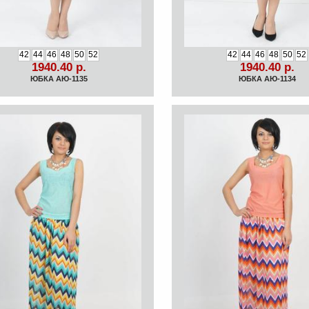
42
44
46
48
50
52
42
44
46
48
50
52
1940.40 р.
1940.40 р.
ЮБКА АЮ-1135
ЮБКА АЮ-1134