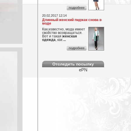
подробнее
...
20.02.2017 12:14
Длинный женский пиджак снова в
моде
Как известно, мода имеет
свойство возвращаться.
Вот и такая
женская
одежда
, как
...
подробнее
Отследить посылку
ePN