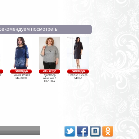
рекомендуем посмотреть:
2450.00 руб
2332.40 руб
5400.00 руб
l
Туника Wisell
Джемпер
Платье Шейла
М4-3939
женский /
6401-1
НБ160-7