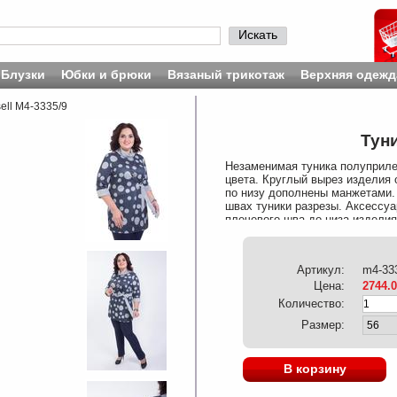
Искать
Блузки
Юбки и брюки
Вязаный трикотаж
Верхняя одежд
ell М4-3335/9
Туни
Незаменимая туника полуприле
цвета. Круглый вырез изделия 
по низу дополнены манжетами.
швах туники разрезы. Аксессуа
плечевого шва до низа изделия
95%, Эластан 5%
Артикул:
m4-33
Цена:
2744.
Количество:
Размер:
В корзину