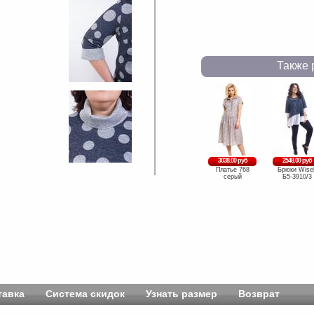
Также 
3038.00 руб
2548.00 руб
Платье 768
Брюки Wisel
серый
Б5-3910/3
тавка
Система скидок
Узнать размер
Возврат