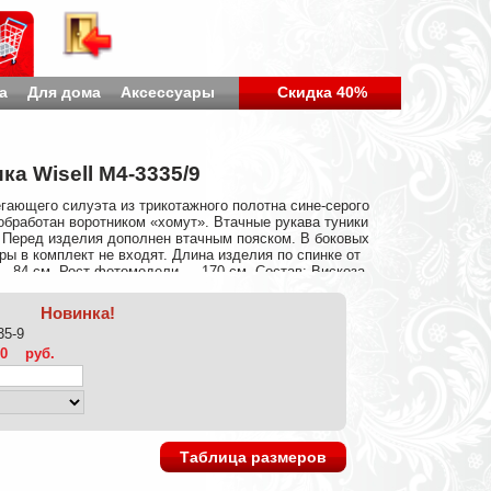
а
Для дома
Аксессуары
Скидка 40%
ка Wisell М4-3335/9
гающего силуэта из трикотажного полотна сине-серого
обработан воротником «хомут». Втачные рукава туники
 Перед изделия дополнен втачным пояском. В боковых
ры в комплект не входят. Длина изделия по спинке от
 - 84 см. Рост фотомодели — 170 см. Состав: Вискоза
Новинка!
35-9
00
руб.
Таблица размеров