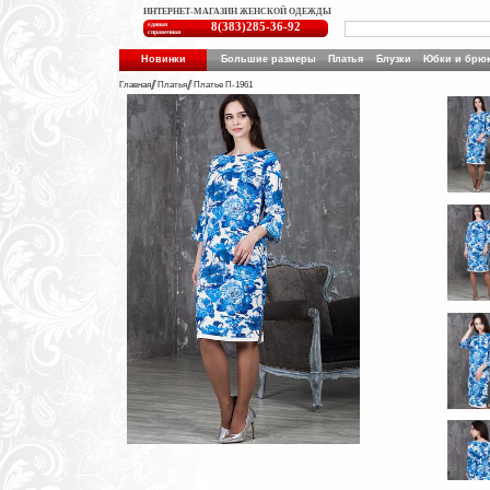
ИНТЕРНЕТ-МАГАЗИН ЖЕНСКОЙ ОДЕЖДЫ
единая
8(383)285-36-92
справочная
Новинки
Большие размеры
Платья
Блузки
Юбки и брю
Главная
Платья
Платье П-1961