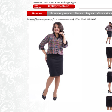
ИНТЕРНЕТ-МАГАЗИН ЖЕНСКОЙ ОДЕЖДЫ
единая
8(383)285-36-92
справочная
Новинки
Большие размеры
Платья
Блузки
Юбки и брю
Главная
Большие размеры
повседневные платья
Юбка Wisell Ю3-3909/3