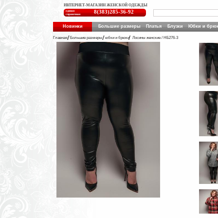
ИНТЕРНЕТ-МАГАЗИН ЖЕНСКОЙ ОДЕЖДЫ
единая
8(383)285-36-92
справочная
Новинки
Большие размеры
Платья
Блузки
Юбки и брю
Главная
Большие размеры
юбки и брюки
Лосины женские / НБ276-3