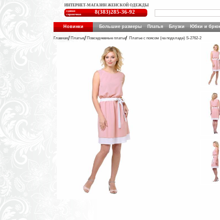
ИНТЕРНЕТ-МАГАЗИН ЖЕНСКОЙ ОДЕЖДЫ
единая
8(383)285-36-92
справочная
Новинки
Большие размеры
Платья
Блузки
Юбки и брю
Главная
Платья
Повседневные платья
Платье с поясом (на подкладе) S-2762-2