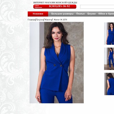
ИНТЕРНЕТ-МАГАЗИН ЖЕНСКОЙ ОДЕЖДЫ
единая
8(383)285-36-92
справочная
Новинки
Большие размеры
Платья
Блузки
Юбки и брю
Главная
Блузки
Жакеты
Жилет Ж-1074