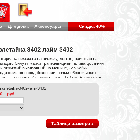
а
Для дома
Аксессуары
Скидка 40%
злетайка 3402 лайм 3402
атериала похожего на вискозу, легкая, приятная на
атации. Силуэт майки трапецевидный, длина до линии
й округлый вывязанный на машине, без бейки.
ходящими на перед боковыми швами обеспечивает
детали спинки. Изделия на рост 170 см. Размеры по
катная стирка) Состав: 88% акрил, 12% нейлон (по
ая вискоза) Параметры модели: рост 172 см, 86-62-
razletaika-3402-laim-3402
зделие 42го размера
00
руб.
Таблица размеров