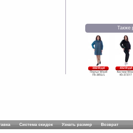
Также 
3332.00 руб
4312.00 руб
Платье Wisell
Костюм Wise
П5-3851/1
К5-3737/7
тавка
Система скидок
Узнать размер
Возврат