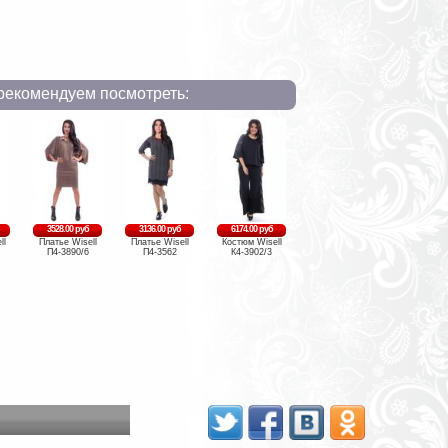
рекомендуем посмотреть:
3528.00 руб
3136.00 руб
6174.00 руб
ll
Платье Wisell
Платье Wisell
Костюм Wisell
П4-3890/6
П4-3562
К4-3902/3