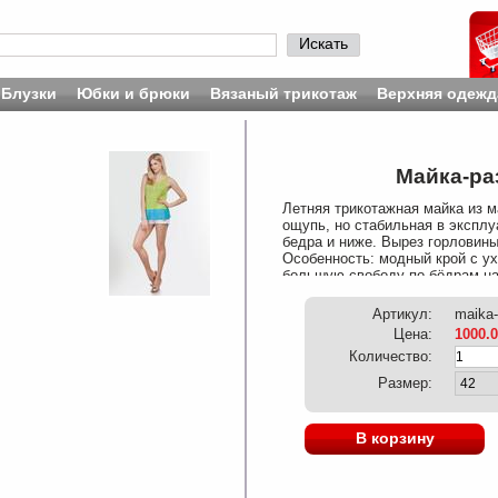
Искать
Блузки
Юбки и брюки
Вязаный трикотаж
Верхняя одежд
Майка-ра
Летняя трикотажная майка из м
ощупь, но стабильная в эксплу
бедра и ниже. Вырез горловины
Особенность: модный крой с у
большую свободу по бёдрам на 
обхвату груди. (машинная дели
ощущениям как гладкая блестящ
Артикул:
maika-
92 (размер 42-44). На модели и
Цена:
1000.
Количество:
Размер:
В корзину