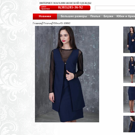
ИНТЕРНЕТ-МАГАЗИН ЖЕНСКОЙ ОДЕЖДЫ
единая
8(383)285-36-92
справочная
Новинки
Большие размеры
Платья
Блузки
Юбки и брю
Главная
Платья
Юбка Ю-1089/2