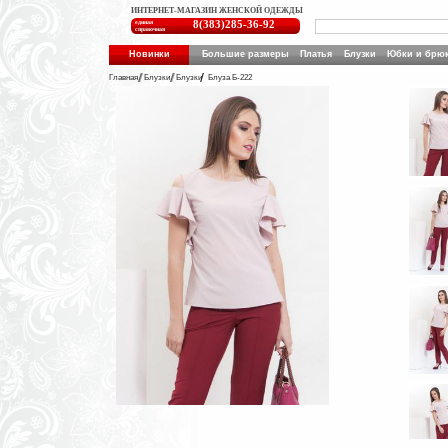
ИНТЕРНЕТ-МАГАЗИН ЖЕНСКОЙ ОДЕЖДЫ
единая
8(383)285-36-92
справочная
Новинки
Большие размеры
Платья
Блузки
Юбки и брю
Главная
Блузки
Блузки
Блуза Б-222